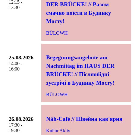
12:15 -
DER BRÜCKE! // Разом
13:30
смачно поїсти в Будинку
Мосту!
BÜLOWH
Begegnungsangebote am
25.08.2026
14:00 -
Nachmittag im HAUS DER
16:00
BRÜCKE! // Післяобідні
зустрічі в Будинку Мосту!
BÜLOWH
Näh-Café // Швейна кав'ярня
26.08.2026
17:30 -
19:30
Kultur Aktiv