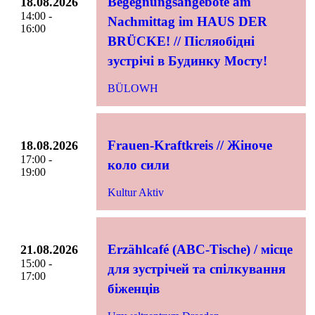
Begegnungsangebote am
18.08.2026
14:00 -
Nachmittag im HAUS DER
16:00
BRÜCKE! // Післяобідні
зустрічі в Будинку Мосту!
BÜLOWH
Frauen-Kraftkreis // Жіноче
18.08.2026
17:00 -
коло сили
19:00
Kultur Aktiv
Erzählcafé (ABC-Tische) / місце
21.08.2026
15:00 -
для зустрічей та спілкування
17:00
біженців