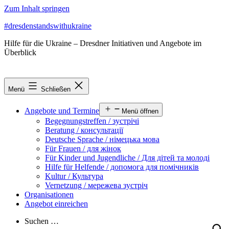
Zum Inhalt springen
#dresdenstandswithukraine
Hilfe für die Ukraine – Dresdner Initiativen und Angebote im
Überblick
Menü
Schließen
Angebote und Termine
Menü öffnen
Begegnungstreffen / зустрічі
Beratung / консультації
Deutsche Sprache / німецька мова
Für Frauen / для жінок
Für Kinder und Jugendliche / Для дітей та молоді
Hilfe für Helfende / допомога для помічників
Kultur / Культура
Vernetzung / мережева зустріч
Organisationen
Angebot einreichen
Suchen …