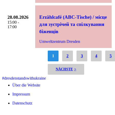
Erzählcafé (ABC-Tische) / місце
28.08.2026
15:00 -
для зустрічей та спілкування
17:00
біженців
Umweltzentrum Dresden
1
2
3
4
5
>
#dresdenstandswithukraine
Über die Website
Impressum
Datenschutz