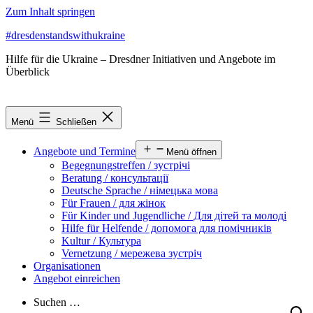
Zum Inhalt springen
#dresdenstandswithukraine
Hilfe für die Ukraine – Dresdner Initiativen und Angebote im
Überblick
Menü
Schließen
Angebote und Termine
Menü öffnen
Begegnungstreffen / зустрічі
Beratung / консультації
Deutsche Sprache / німецька мова
Für Frauen / для жінок
Für Kinder und Jugendliche / Для дітей та молоді
Hilfe für Helfende / допомога для помічників
Kultur / Культура
Vernetzung / мережева зустріч
Organisationen
Angebot einreichen
Suchen …