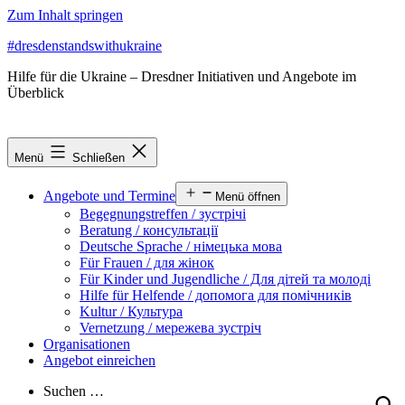
Zum Inhalt springen
#dresdenstandswithukraine
Hilfe für die Ukraine – Dresdner Initiativen und Angebote im
Überblick
Menü
Schließen
Angebote und Termine
Menü öffnen
Begegnungstreffen / зустрічі
Beratung / консультації
Deutsche Sprache / німецька мова
Für Frauen / для жінок
Für Kinder und Jugendliche / Для дітей та молоді
Hilfe für Helfende / допомога для помічників
Kultur / Культура
Vernetzung / мережева зустріч
Organisationen
Angebot einreichen
Suchen …