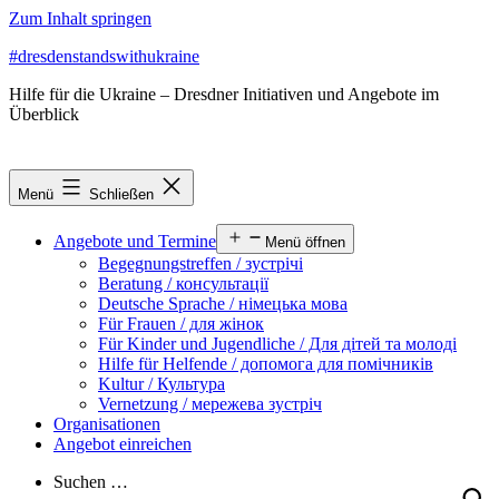
Zum Inhalt springen
#dresdenstandswithukraine
Hilfe für die Ukraine – Dresdner Initiativen und Angebote im
Überblick
Menü
Schließen
Angebote und Termine
Menü öffnen
Begegnungstreffen / зустрічі
Beratung / консультації
Deutsche Sprache / німецька мова
Für Frauen / для жінок
Für Kinder und Jugendliche / Для дітей та молоді
Hilfe für Helfende / допомога для помічників
Kultur / Культура
Vernetzung / мережева зустріч
Organisationen
Angebot einreichen
Suchen …