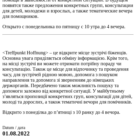
появятся также предложения конкретных групп, консультации
для детей, молодежи и взрослых, а также тематические вечера
для помощников.
Открыто с понедельника по пятницу с 10 утра до 4 вечера.
<Treffpunkt Hoffnung> – це відкрите місце зустрічі біженців.
Основна увага приділяється обміну інформацією. Крім того,
на місці зустрічі ви можете отримати потрібну пораду чи
консультацію. Також це місце для відпочинку та проведення
часу, для зустрічей рідною мовою, допомога з пошуком
направлення та допомога зі зверненням до німецьких
держорганів. Передбачено також можливість пошуку та
допомоги залежно від конкретної ситуації. У майбутньому
з’являться пропозиції конкретних груп, консультації для дітей,
молоді та дорослих, а також тематичні вечори для помічників.
Відкрито з понеділка до п’ятниці з 10 ранку до 4 вечора.
Datum / дата
01.08.2022