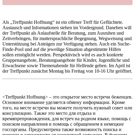
Als „Treffpunkt Hoffnung“ ist ein offener Treff für Geflüchtete.
Austausch und Informationen stehen im Vordergrund. Daneben will
der Treffpunkt als Anlaufstelle für Beratung, zum Ausruhen und
Zeitverbringen, für muttersprachliche Begegnung, Wegweisung und
Unterstützung bei Anträgen zur Verfügung stehen. Auch ein Suche-
Finde-Pool und auf die jeweilige Situation abgestimmte Hilfen
sollen ermöglicht werden. Perspektivisch wird es auch konkrete
Gruppenangebote, Beratungsangebote für Kinder, Jugendliche und
Erwachsene sowie Themenabende für Helfende geben. Im April ist
der Treffpunkt zunächst Montag bis Freitag von 10-16 Uhr geöffnet.
<Treffpunkt Hoffnung> – это открытое место встречи беженцев.
Основное внимание уделяется обмену информации. Кроме
того, на месте встречи вы можете получить нужный совет или
консультацию. Также это место для отдыха и
времяпрепровождения, для встреч на родном языке, помощь с
поиском направления и помощь с обращением в немецкие
госсорганы. Предусмотрена также возможность поиска и
помощи в зависимости от конкретной ситуации. В будущем