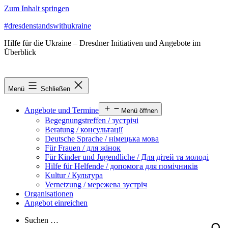
Zum Inhalt springen
#dresdenstandswithukraine
Hilfe für die Ukraine – Dresdner Initiativen und Angebote im
Überblick
Menü
Schließen
Angebote und Termine
Menü öffnen
Begegnungstreffen / зустрічі
Beratung / консультації
Deutsche Sprache / німецька мова
Für Frauen / для жінок
Für Kinder und Jugendliche / Для дітей та молоді
Hilfe für Helfende / допомога для помічників
Kultur / Культура
Vernetzung / мережева зустріч
Organisationen
Angebot einreichen
Suchen …