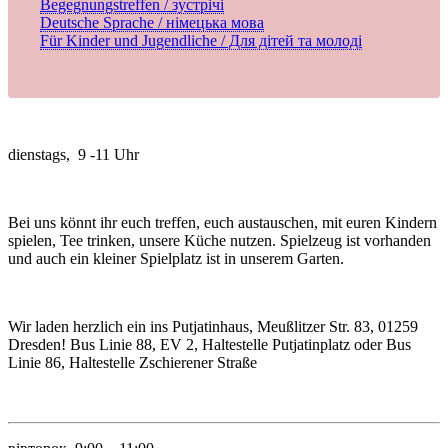
Begegnungstreffen / зустрічі
Deutsche Sprache / німецька мова
Für Kinder und Jugendliche / Для дітей та молоді
dienstags, 9 -11 Uhr
Bei uns könnt ihr euch treffen, euch austauschen, mit euren Kindern
spielen, Tee trinken, unsere Küche nutzen. Spielzeug ist vorhanden
und auch ein kleiner Spielplatz ist in unserem Garten.
Wir laden herzlich ein ins Putjatinhaus, Meußlitzer Str. 83, 01259
Dresden! Bus Linie 88, EV 2, Haltestelle Putjatinplatz oder Bus
Linie 86, Haltestelle Zschierener Straße