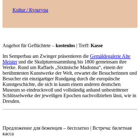
Kultur / Культура
Angebot für Geflüchtete –
kostenlos
| Treff:
Kasse
Im Semperbau am Zwinger präsentieren die
Gemäldegalerie Alte
Meister
und die Skulpturensammlung bis 1800 gemeinsam ihre
Werke. Rund um Raffaels „Sixtinische Madonna“, einem der
berühmtesten Kunstwerke der Welt, erwartet die Besucherinnen und
Besucher ein einzigartiger Rundgang durch die europäische
Kunstgeschichte, die sich in kaum einem anderen deutschen
Museum so eindrucksvoll und vollständig anhand unbestrittener
Schlüsselwerke der jeweiligen Epochen nachvollziehen lässt, wie in
Dresden.
Предложение для беженцев – бесплатно | Встреча: билетная
касса