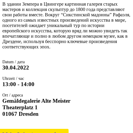
В здании Земпера в Цвингере картинная галерея старых
мастеров и коллекция скульптур до 1800 года представляют
свои работы вместе. Вокруг “Сикстинской мадонны” Рафаэля,
одного из самых известных произведений искусства в мире,
посетителей ожидает уникальный тур по истории
европейского искусства, которую вряд ли можно увидеть так
впечатляюще и полно в любом другом немецком музее, как в
Дрездене, используя бесспорно ключевые произведения
соответствующих эпох.
Datum / дата
30.04.2022
Uhrzeit / час
13:00 - 14:00
Ort / адреса
Gemäldegalerie Alte Meister
Theaterplatz 1
01067 Dresden