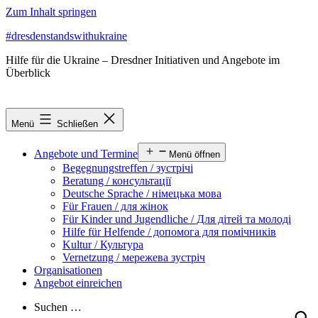
Zum Inhalt springen
#dresdenstandswithukraine
Hilfe für die Ukraine – Dresdner Initiativen und Angebote im
Überblick
Menü
Schließen
Angebote und Termine
Menü öffnen
Begegnungstreffen / зустрічі
Beratung / консультації
Deutsche Sprache / німецька мова
Für Frauen / для жінок
Für Kinder und Jugendliche / Для дітей та молоді
Hilfe für Helfende / допомога для помічників
Kultur / Культура
Vernetzung / мережева зустріч
Organisationen
Angebot einreichen
Suchen …