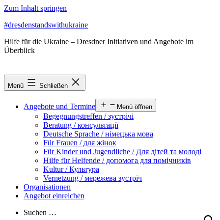
Zum Inhalt springen
#dresdenstandswithukraine
Hilfe für die Ukraine – Dresdner Initiativen und Angebote im
Überblick
Menü
Schließen
Angebote und Termine
Menü öffnen
Begegnungstreffen / зустрічі
Beratung / консультації
Deutsche Sprache / німецька мова
Für Frauen / для жінок
Für Kinder und Jugendliche / Для дітей та молоді
Hilfe für Helfende / допомога для помічників
Kultur / Культура
Vernetzung / мережева зустріч
Organisationen
Angebot einreichen
Suchen …