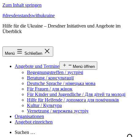
Zum Inhalt springen
#dresdenstandswithukraine
Hilfe für die Ukraine – Dresdner Initiativen und Angebote im
Überblick
Menü
Schließen
Angebote und Termine
Menü öffnen
Begegnungstreffen / зустрічі
Beratung / консультації
Deutsche Sprache / німецька мова
Für Frauen / для жінок
Für Kinder und Jugendliche / Для дітей та молоді
Hilfe für Helfende / допомога для помічників
Kultur / Культура
Vernetzung / мережева зустріч
Organisationen
Angebot einreichen
Suchen …