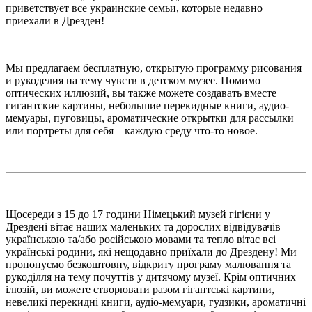
приветствует все украинские семьи, которые недавно
приехали в Дрезден!
Мы предлагаем бесплатную, открытую программу рисования
и рукоделия на тему чувств в детском музее. Помимо
оптических иллюзий, вы также можете создавать вместе
гигантские картины, небольшие перекидные книги, аудио-
мемуары, пуговицы, ароматические открытки для рассылки
или портреты для себя – каждую среду что-то новое.
Щосереди з 15 до 17 години Німецький музей гігієни у
Дрездені вітає наших маленьких та дорослих відвідувачів
українською та/або російською мовами та тепло вітає всі
українські родини, які нещодавно приїхали до Дрездену!
Ми
пропонуємо безкоштовну, відкриту програму малювання та
рукоділля на тему почуттів у дитячому музеї.
Крім оптичних
ілюзій, ви можете створювати разом гігантські картини,
невеликі перекидні книги, аудіо-мемуари, гудзики, ароматичні