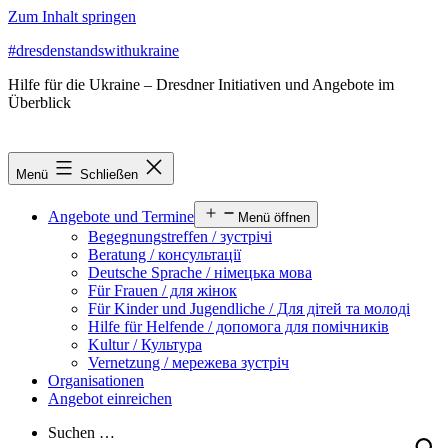
Zum Inhalt springen
#dresdenstandswithukraine
Hilfe für die Ukraine – Dresdner Initiativen und Angebote im
Überblick
Menü
Schließen
Angebote und Termine
Menü öffnen
Begegnungstreffen / зустрічі
Beratung / консультації
Deutsche Sprache / німецька мова
Für Frauen / для жінок
Für Kinder und Jugendliche / Для дітей та молоді
Hilfe für Helfende / допомога для помічників
Kultur / Культура
Vernetzung / мережева зустріч
Organisationen
Angebot einreichen
Suchen …