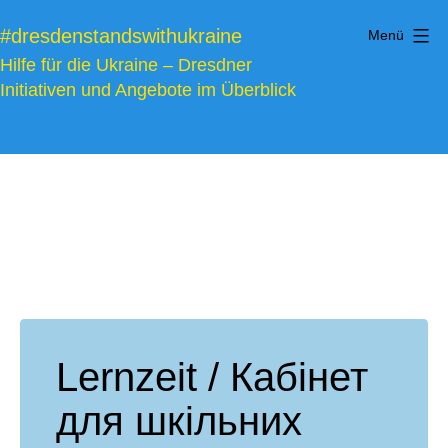
Zum
#dresdenstandswithukraine
Menü
Inhalt
Hilfe für die Ukraine – Dresdner
springen
Initiativen und Angebote im Überblick
Lernzeit / Кабінет
для шкільних