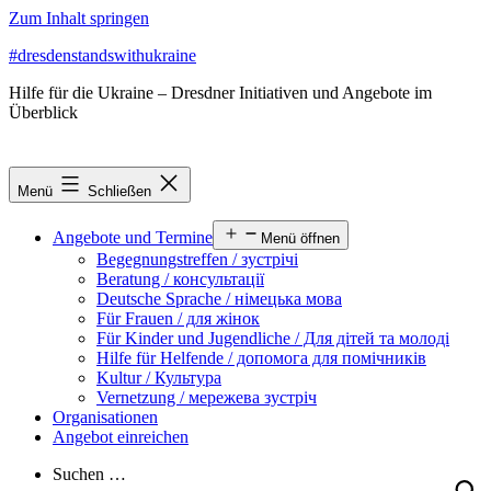
Zum Inhalt springen
#dresdenstandswithukraine
Hilfe für die Ukraine – Dresdner Initiativen und Angebote im
Überblick
Menü
Schließen
Angebote und Termine
Menü öffnen
Begegnungstreffen / зустрічі
Beratung / консультації
Deutsche Sprache / німецька мова
Für Frauen / для жінок
Für Kinder und Jugendliche / Для дітей та молоді
Hilfe für Helfende / допомога для помічників
Kultur / Культура
Vernetzung / мережева зустріч
Organisationen
Angebot einreichen
Suchen …