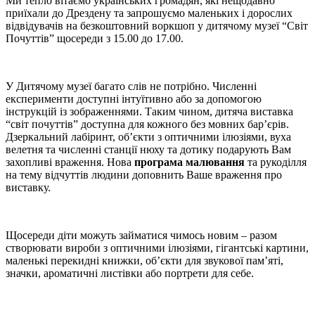
Ми тепло вітаємо українських громадян, які нещодавно
приїхали до Дрездену та запрошуємо маленьких і дорослих
відвідувачів на безкоштовний воркшоп у дитячому музеї “Світ
Почуттів” щосереди з 15.00 до 17.00.
У Дитячому музеї багато слів не потрібно. Численні
експерименти доступні інтуїтивно або за допомогою
інструкцій із зображеннями. Таким чином, дитяча виставка
“світ почуттів” доступна для кожного без мовних бар’єрів.
Дзеркальний лабіринт, об’єкти з оптичними ілюзіями, вуха
велетня та численні станції нюху та дотику подарують Вам
захопливі враження. Нова
програма малювання
та рукоділля
на тему відчуттів людини доповнить Ваше враження про
виставку.
Щосереди діти можуть займатися чимось новим – разом
створювати вироби з оптичними ілюзіями, гігантські картини,
маленькі перекидні книжки, об’єкти для звукової пам’яті,
значки, ароматичні листівки або портрети для себе.