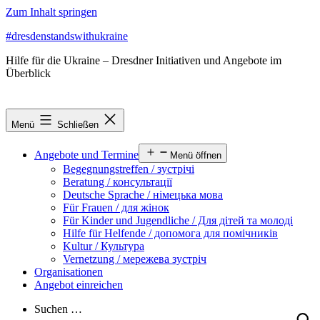
Zum Inhalt springen
#dresdenstandswithukraine
Hilfe für die Ukraine – Dresdner Initiativen und Angebote im
Überblick
Menü
Schließen
Angebote und Termine
Menü öffnen
Begegnungstreffen / зустрічі
Beratung / консультації
Deutsche Sprache / німецька мова
Für Frauen / для жінок
Für Kinder und Jugendliche / Для дітей та молоді
Hilfe für Helfende / допомога для помічників
Kultur / Культура
Vernetzung / мережева зустріч
Organisationen
Angebot einreichen
Suchen …