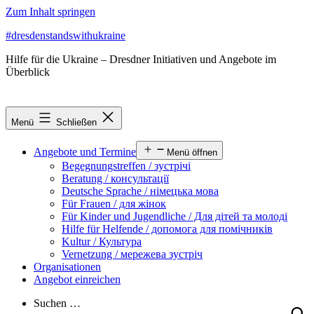
Zum Inhalt springen
#dresdenstandswithukraine
Hilfe für die Ukraine – Dresdner Initiativen und Angebote im
Überblick
Menü
Schließen
Angebote und Termine
Menü öffnen
Begegnungstreffen / зустрічі
Beratung / консультації
Deutsche Sprache / німецька мова
Für Frauen / для жінок
Für Kinder und Jugendliche / Для дітей та молоді
Hilfe für Helfende / допомога для помічників
Kultur / Культура
Vernetzung / мережева зустріч
Organisationen
Angebot einreichen
Suchen …