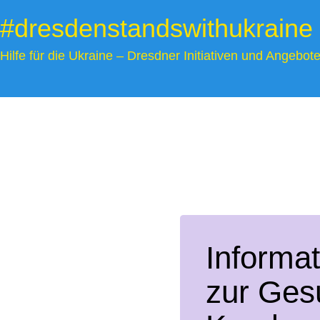
Zum
#dresdenstandswithukraine
Inhalt
springen
Hilfe für die Ukraine – Dresdner Initiativen und Angebot
Informa
zur Ges