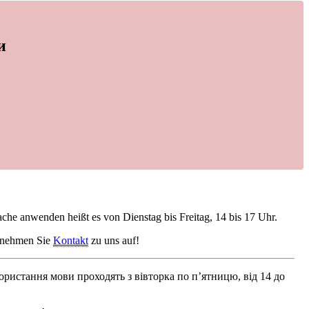
и
he anwenden heißt es von Dienstag bis Freitag, 14 bis 17 Uhr.
e nehmen Sie
Kontakt
zu uns auf!
ристання мови проходять з вівторка по п’ятницю, від 14 до