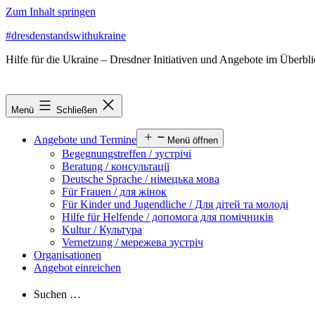
Zum Inhalt springen
#dresdenstandswithukraine
Hilfe für die Ukraine – Dresdner Initiativen und Angebote im Überbl
Menü
Schließen
Angebote und Termine
Menü öffnen
Begegnungstreffen / зустрічі
Beratung / консультації
Deutsche Sprache / німецька мова
Für Frauen / для жінок
Für Kinder und Jugendliche / Для дітей та молоді
Hilfe für Helfende / допомога для помічників
Kultur / Культура
Vernetzung / мережева зустріч
Organisationen
Angebot einreichen
Suchen …