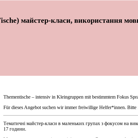
-Tische) майстер-класи, використання мов
Thementische – intensiv in Kleingruppen mit bestimmtem Fokus Sprac
Für dieses Angebot suchen wir immer freiwillige Helfer*innen. Bitt
Tематичні майстер-класи в маленьких групах з фокусом на вико
17 години.