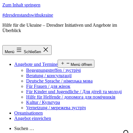
Zum Inhalt springen
#dresdenstandswithukraine
Hilfe für die Ukraine – Dresdner Initiativen und Angebote im
Überblick
Menü
Schließen
Angebote und Termine
Menü öffnen
Begegnungstreffen / зустрічі
Beratung / консультації
Deutsche Sprache / німецька мова
Für Frauen / для жінок
Für Kinder und Jugendliche / Для дітей та молоді
Hilfe für Helfende / допомога для помічників
Kultur / Культура
Vernetzung / мережева зустріч
Organisationen
Angebot einreichen
Suchen …