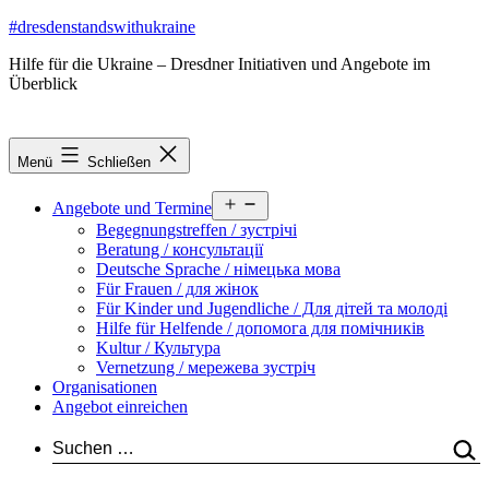
Zum
#dresdenstandswithukraine
Inhalt
Hilfe für die Ukraine – Dresdner Initiativen und Angebote im
springen
Überblick
Menü
Schließen
Menü
Angebote und Termine
öffnen
Begegnungstreffen / зустрічі
Beratung / консультації
Deutsche Sprache / німецька мова
Für Frauen / для жінок
Für Kinder und Jugendliche / Для дітей та молоді
Hilfe für Helfende / допомога для помічників
Kultur / Культура
Vernetzung / мережева зустріч
Organisationen
Angebot einreichen
Suchen …