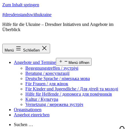
Zum Inhalt springen
#dresdenstandswithukraine
Hilfe für die Ukraine – Dresdner Initiativen und Angebote im
Überblick
Menü
Schließen
Angebote und Termine
Menü öffnen
Begegnungstreffen / зустрічі
Beratung / консультації
Deutsche Sprache / німецька мова
Für Frauen / для жінок
Für Kinder und Jugendliche / Для дітей та молоді
Hilfe für Helfende / допомога для помічників
Kultur / Культура
Vernetzung / мережева зустріч
Organisationen
Angebot einreichen
Suchen …