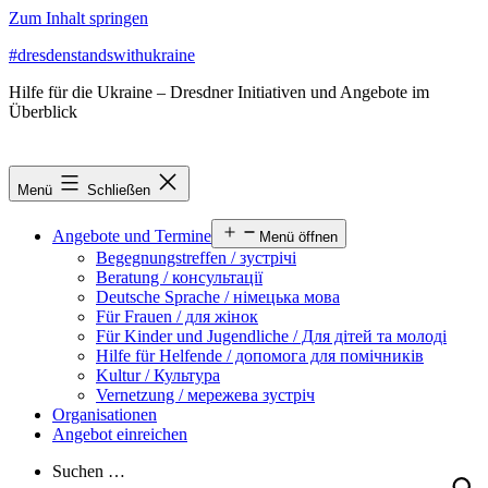
Zum Inhalt springen
#dresdenstandswithukraine
Hilfe für die Ukraine – Dresdner Initiativen und Angebote im
Überblick
Menü
Schließen
Angebote und Termine
Menü öffnen
Begegnungstreffen / зустрічі
Beratung / консультації
Deutsche Sprache / німецька мова
Für Frauen / для жінок
Für Kinder und Jugendliche / Для дітей та молоді
Hilfe für Helfende / допомога для помічників
Kultur / Культура
Vernetzung / мережева зустріч
Organisationen
Angebot einreichen
Suchen …