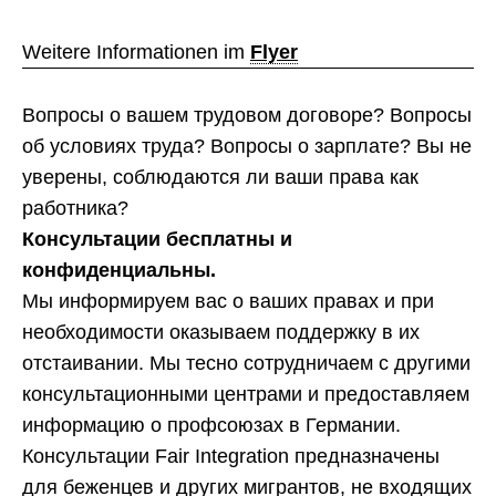
Weitere Informationen im
Flyer
Вопросы о вашем трудовом договоре? Вопросы
об условиях труда? Вопросы о зарплате? Вы не
уверены, соблюдаются ли ваши права как
работника?
Консультации бесплатны и
конфиденциальны.
Мы информируем вас о ваших правах и при
необходимости оказываем поддержку в их
отстаивании. Мы тесно сотрудничаем с другими
консультационными центрами и предоставляем
информацию о профсоюзах в Германии.
Консультации Fair Integration предназначены
для беженцев и других мигрантов, не входящих