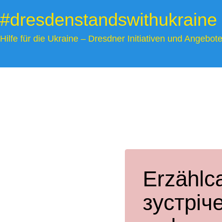
Zum
#dresdenstandswithukraine
Inhalt
springen
Hilfe für die Ukraine – Dresdner Initiativen und Angebot
Erzählc
зустріч