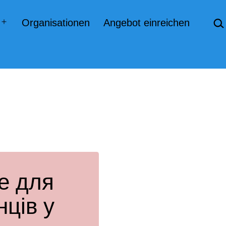
Suc
Organisationen
Angebot einreichen
Menü
öffnen
це для
нців у