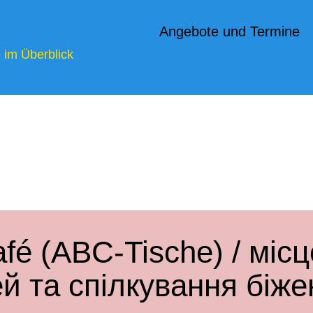
Angebote und Termine
e im Überblick
afé (ABC-Tische) / міс
ей та спілкування біже