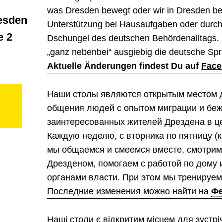
was Dresden bewegt oder wir in Dresden 
esden
Unterstützung bei Hausaufgaben oder durc
e 2
Dschungel des deutschen Behördenalltags. D
„ganz nebenbei“ ausgiebig die deutsche Spr
Aktuelle Änderungen findest Du auf
Fac
Наши столы являются открытым местом д
общения людей с опытом миграции и беж
заинтересованных жителей Дрездена в ц
Каждую неделю, с вторника по пятницу (
мы общаемся и смеемся вместе, смотрим
Дрезденом, помогаем с работой по дому
органами власти. При этом мы тренируем
Последние изменения можно найти на
Фе
Наші столи є відкритим місцем для зустрі