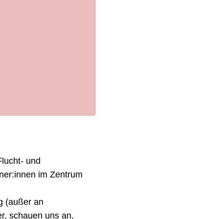
lucht- und
dner:innen im Zentrum
g (außer an
er, schauen uns an,