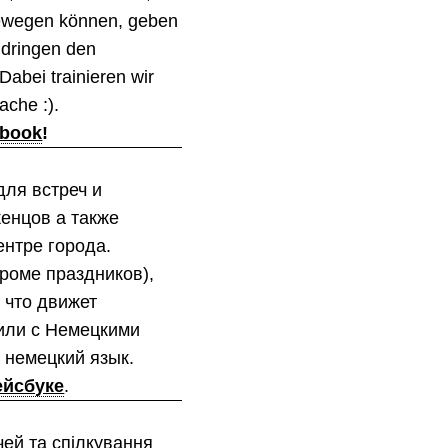
bewegen können, geben
hdringen den
abei trainieren wir
ache :).
ebook
!
ля встреч и
енцов а также
ентре города.
кроме праздников),
 что движет
 или с Немецкими
 немецкий язык.
йсбуке
.
чей та спілкування