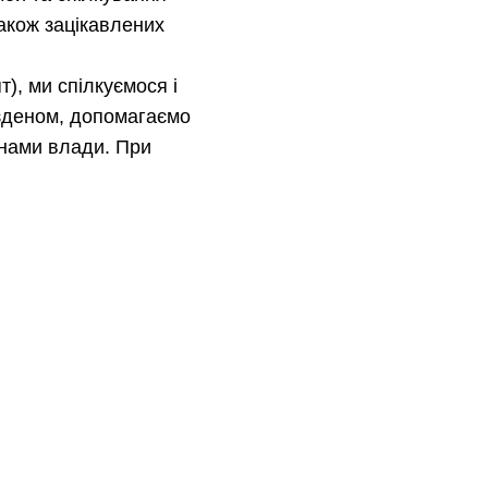
також зацікавлених
т), ми спілкуємося і
зденом, допомагаємо
анами влади. При