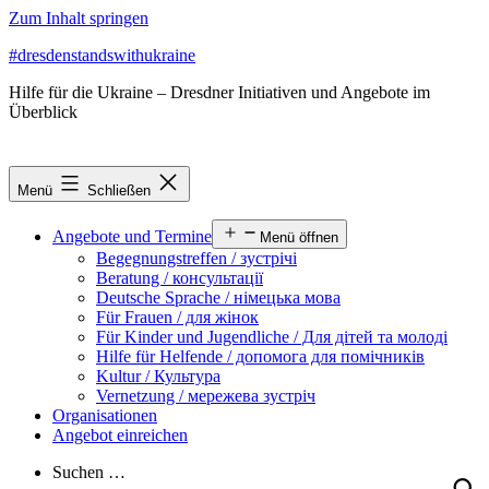
Zum Inhalt springen
#dresdenstandswithukraine
Hilfe für die Ukraine – Dresdner Initiativen und Angebote im
Überblick
Menü
Schließen
Angebote und Termine
Menü öffnen
Begegnungstreffen / зустрічі
Beratung / консультації
Deutsche Sprache / німецька мова
Für Frauen / для жінок
Für Kinder und Jugendliche / Для дітей та молоді
Hilfe für Helfende / допомога для помічників
Kultur / Культура
Vernetzung / мережева зустріч
Organisationen
Angebot einreichen
Suchen …