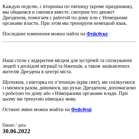
Каждую неделю, с вторника по пятницу (кроме праздников),
мы общаемся и смеемся вместе, смотрим что движет
Дрезденом, помогаем с работой по дому или с Немецкими
органами власти. При этом мы тренируем немецкий язык.
Последние изменения можно найти на
Фейсбуке
.
Наші столи є відкритим місцем для зустрічей та спілкування
людей з досвідом міграції та біженців, а також зацікавлених
жителів Дрездена в центрі міста.
Щотижня, з вівторка по п’ятницю (крім свят), ми спілкуємося
і сміємося разом, дивимося, що рухає Дрезденом, допомагаємо
з роботою по дому або з Німецькими органами влади. При
цьому ми тренуємо німецьку мову.
Останні зміни можна знайти на
Фейсбуці
.
Datum / дата
30.06.2022