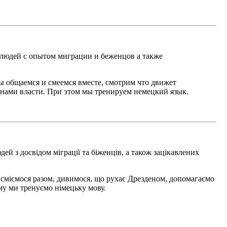
людей с опытом миграции и беженцов а также
ы общаемся и смеемся вместе, смотрим что движет
анами власти. При этом мы тренируем немецкий язык.
ей з досвідом міграції та біженців, а також зацікавлених
і сміємося разом, дивимося, що рухає Дрезденом, допомагаємо
му ми тренуємо німецьку мову.