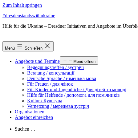
Zum Inhalt springen
#dresdenstandswithukraine
Hilfe für die Ukraine – Dresdner Initiativen und Angebote im Überbl
Menü
Schließen
Angebote und Termine
Menü öffnen
Begegnungstreffen / зустрічі
Beratung / консультації
Deutsche Sprache / німецька мова
Für Frauen / для жінок
Für Kinder und Jugendliche / Для дітей та молоді
Hilfe für Helfende / допомога для помічників
Kultur / Культура
Vernetzung / мережева зустріч
Organisationen
Angebot einreichen
Suchen …