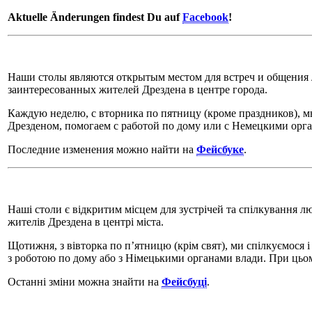
Aktuelle Änderungen findest Du auf
Facebook
!
Наши столы являются открытым местом для встреч и общения 
заинтересованных жителей Дрездена в центре города.
Каждую неделю, с вторника по пятницу (кроме праздников), м
Дрезденом, помогаем с работой по дому или с Немецкими орг
Последние изменения можно найти на
Фейсбуке
.
Наші столи є відкритим місцем для зустрічей та спілкування люд
жителів Дрездена в центрі міста.
Щотижня, з вівторка по п’ятницю (крім свят), ми спілкуємося 
з роботою по дому або з Німецькими органами влади. При цьо
Останні зміни можна знайти на
Фейсбуці
.