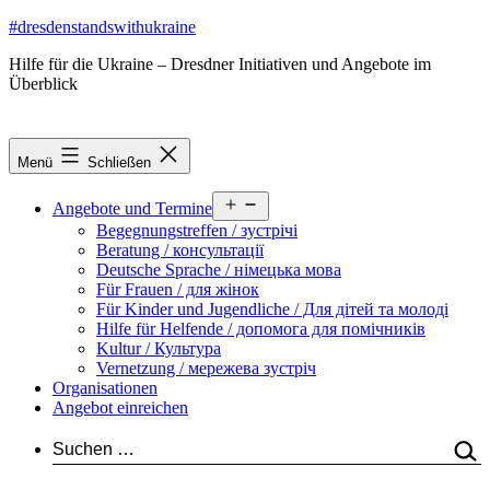
Zum
#dresdenstandswithukraine
Inhalt
Hilfe für die Ukraine – Dresdner Initiativen und Angebote im
springen
Überblick
Menü
Schließen
Menü
Angebote und Termine
öffnen
Begegnungstreffen / зустрічі
Beratung / консультації
Deutsche Sprache / німецька мова
Für Frauen / для жінок
Für Kinder und Jugendliche / Для дітей та молоді
Hilfe für Helfende / допомога для помічників
Kultur / Культура
Vernetzung / мережева зустріч
Organisationen
Angebot einreichen
Suchen …