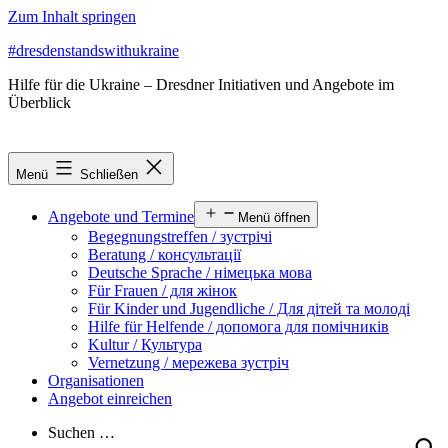
Zum Inhalt springen
#dresdenstandswithukraine
Hilfe für die Ukraine – Dresdner Initiativen und Angebote im
Überblick
Menü
Schließen
Angebote und Termine
Menü öffnen
Begegnungstreffen / зустрічі
Beratung / консультації
Deutsche Sprache / німецька мова
Für Frauen / для жінок
Für Kinder und Jugendliche / Для дітей та молоді
Hilfe für Helfende / допомога для помічників
Kultur / Культура
Vernetzung / мережева зустріч
Organisationen
Angebot einreichen
Suchen …