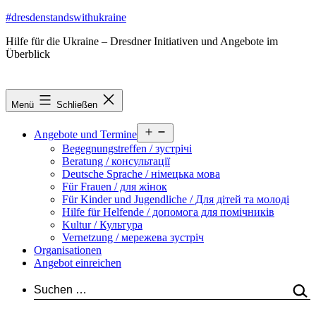
Zum
#dresdenstandswithukraine
Inhalt
Hilfe für die Ukraine – Dresdner Initiativen und Angebote im
springen
Überblick
Menü
Schließen
Menü
Angebote und Termine
öffnen
Begegnungstreffen / зустрічі
Beratung / консультації
Deutsche Sprache / німецька мова
Für Frauen / для жінок
Für Kinder und Jugendliche / Для дітей та молоді
Hilfe für Helfende / допомога для помічників
Kultur / Культура
Vernetzung / мережева зустріч
Organisationen
Angebot einreichen
Suchen …