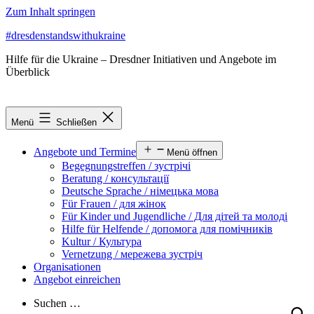
Zum Inhalt springen
#dresdenstandswithukraine
Hilfe für die Ukraine – Dresdner Initiativen und Angebote im
Überblick
Menü
Schließen
Angebote und Termine
Menü öffnen
Begegnungstreffen / зустрічі
Beratung / консультації
Deutsche Sprache / німецька мова
Für Frauen / для жінок
Für Kinder und Jugendliche / Для дітей та молоді
Hilfe für Helfende / допомога для помічників
Kultur / Культура
Vernetzung / мережева зустріч
Organisationen
Angebot einreichen
Suchen …