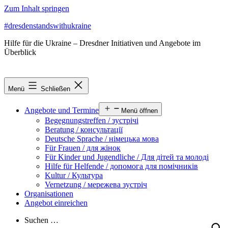
Zum Inhalt springen
#dresdenstandswithukraine
Hilfe für die Ukraine – Dresdner Initiativen und Angebote im
Überblick
Menü
Schließen
Angebote und Termine
Menü öffnen
Begegnungstreffen / зустрічі
Beratung / консультації
Deutsche Sprache / німецька мова
Für Frauen / для жінок
Für Kinder und Jugendliche / Для дітей та молоді
Hilfe für Helfende / допомога для помічників
Kultur / Культура
Vernetzung / мережева зустріч
Organisationen
Angebot einreichen
Suchen …