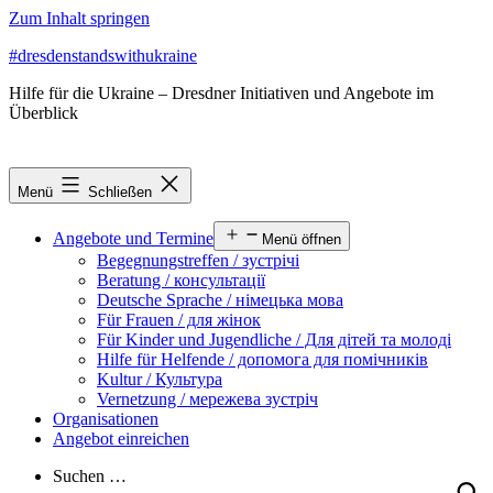
Zum Inhalt springen
#dresdenstandswithukraine
Hilfe für die Ukraine – Dresdner Initiativen und Angebote im
Überblick
Menü
Schließen
Angebote und Termine
Menü öffnen
Begegnungstreffen / зустрічі
Beratung / консультації
Deutsche Sprache / німецька мова
Für Frauen / для жінок
Für Kinder und Jugendliche / Для дітей та молоді
Hilfe für Helfende / допомога для помічників
Kultur / Культура
Vernetzung / мережева зустріч
Organisationen
Angebot einreichen
Suchen …