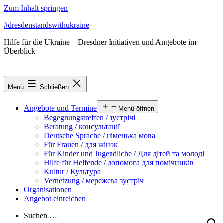
Zum Inhalt springen
#dresdenstandswithukraine
Hilfe für die Ukraine – Dresdner Initiativen und Angebote im
Überblick
Menü
Schließen
Angebote und Termine
Menü öffnen
Begegnungstreffen / зустрічі
Beratung / консультації
Deutsche Sprache / німецька мова
Für Frauen / для жінок
Für Kinder und Jugendliche / Для дітей та молоді
Hilfe für Helfende / допомога для помічників
Kultur / Культура
Vernetzung / мережева зустріч
Organisationen
Angebot einreichen
Suchen …