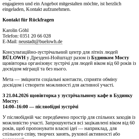
engagieren und ein Angebot mitgestalten möchte, ist herzlich
eingeladen, Kontakt aufzunehmen.
Kontakt für Rückfragen
Karolin Göhl
Telefon: 0351 20 66 028
E-Mail:
neustadt@buelowh.de
Консультаційно-зустрічальний центр для літніх людей
BÜLOWH
у Дрездені-Нойштадт разом із
Будинком Мосту
щовівторка організовує зустрічі для людей віком від 60 років із
досвідом міграції та без нього.
Мета — зміцнити соціальні контакти, сприяти обміну
досвідом і створити можливості для активної участі.
З 21.04.2026 щовівторка у зустрічальному кафе в Будинку
Мосту:
14:00–16:00 — післяобідні зустрічі
У післяобідній час передбачено простір для спільних заходів із
можливістю участі. Запрошуються всі зацікавлені віком від 60
років, щоб пропонувати власні ідеї — наприклад, для
спільного співу, творчих занять, рухової активності або