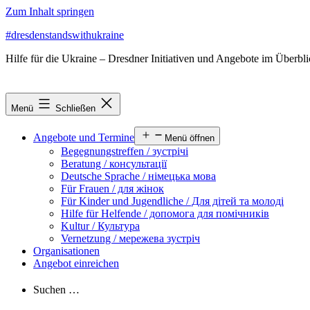
Zum Inhalt springen
#dresdenstandswithukraine
Hilfe für die Ukraine – Dresdner Initiativen und Angebote im Überbl
Menü
Schließen
Angebote und Termine
Menü öffnen
Begegnungstreffen / зустрічі
Beratung / консультації
Deutsche Sprache / німецька мова
Für Frauen / для жінок
Für Kinder und Jugendliche / Для дітей та молоді
Hilfe für Helfende / допомога для помічників
Kultur / Культура
Vernetzung / мережева зустріч
Organisationen
Angebot einreichen
Suchen …