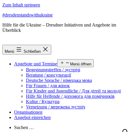
Zum Inhalt springen
#dresdenstandswithukraine
Hilfe für die Ukraine – Dresdner Initiativen und Angebote im
Überblick
Menü
Schließen
Angebote und Termine
Menü öffnen
Begegnungstreffen / зустрічі
Beratung / консультації
Deutsche Sprache / німецька мова
Für Frauen / для жінок
Für Kinder und Jugendliche / Для дітей та молоді
Hilfe für Helfende / допомога для помічників
Kultur / Культура
Vernetzung / мережева зустріч
Organisationen
Angebot einreichen
Suchen …