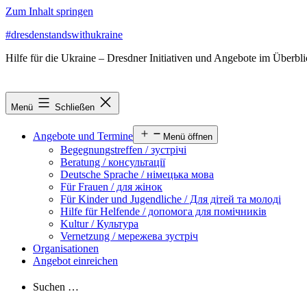
Zum Inhalt springen
#dresdenstandswithukraine
Hilfe für die Ukraine – Dresdner Initiativen und Angebote im Überbl
Menü
Schließen
Angebote und Termine
Menü öffnen
Begegnungstreffen / зустрічі
Beratung / консультації
Deutsche Sprache / німецька мова
Für Frauen / для жінок
Für Kinder und Jugendliche / Для дітей та молоді
Hilfe für Helfende / допомога для помічників
Kultur / Культура
Vernetzung / мережева зустріч
Organisationen
Angebot einreichen
Suchen …