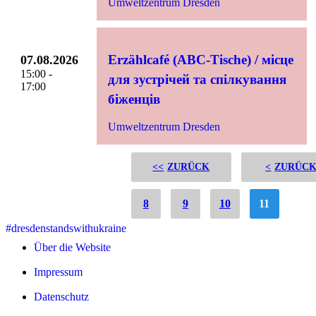
Umweltzentrum Dresden
Erzählcafé (ABC-Tische) / місце
07.08.2026
15:00 -
для зустрічей та спілкування
17:00
біженців
Umweltzentrum Dresden
<<
<
8
9
10
11
#dresdenstandswithukraine
Über die Website
Impressum
Datenschutz