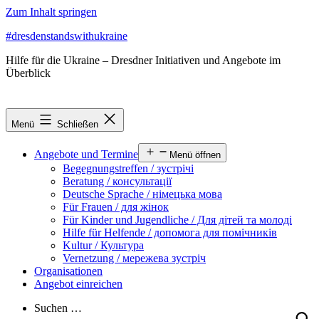
Zum Inhalt springen
#dresdenstandswithukraine
Hilfe für die Ukraine – Dresdner Initiativen und Angebote im
Überblick
Menü
Schließen
Angebote und Termine
Menü öffnen
Begegnungstreffen / зустрічі
Beratung / консультації
Deutsche Sprache / німецька мова
Für Frauen / для жінок
Für Kinder und Jugendliche / Для дітей та молоді
Hilfe für Helfende / допомога для помічників
Kultur / Культура
Vernetzung / мережева зустріч
Organisationen
Angebot einreichen
Suchen …