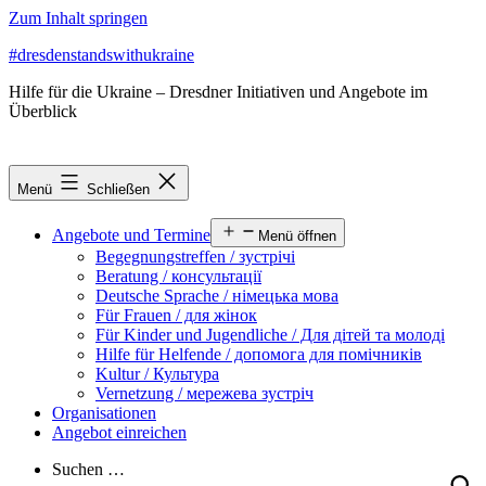
Zum Inhalt springen
#dresdenstandswithukraine
Hilfe für die Ukraine – Dresdner Initiativen und Angebote im
Überblick
Menü
Schließen
Angebote und Termine
Menü öffnen
Begegnungstreffen / зустрічі
Beratung / консультації
Deutsche Sprache / німецька мова
Für Frauen / для жінок
Für Kinder und Jugendliche / Для дітей та молоді
Hilfe für Helfende / допомога для помічників
Kultur / Культура
Vernetzung / мережева зустріч
Organisationen
Angebot einreichen
Suchen …