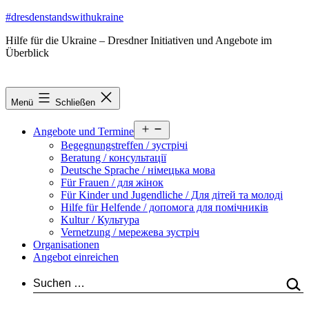
Zum
#dresdenstandswithukraine
Inhalt
Hilfe für die Ukraine – Dresdner Initiativen und Angebote im
springen
Überblick
Menü
Schließen
Menü
Angebote und Termine
öffnen
Begegnungstreffen / зустрічі
Beratung / консультації
Deutsche Sprache / німецька мова
Für Frauen / для жінок
Für Kinder und Jugendliche / Для дітей та молоді
Hilfe für Helfende / допомога для помічників
Kultur / Культура
Vernetzung / мережева зустріч
Organisationen
Angebot einreichen
Suchen …