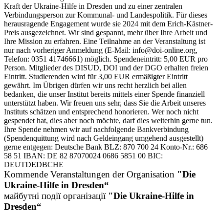
Kraft der Ukraine-Hilfe in Dresden und zu einer zentralen
Verbindungsperson zur Kommunal- und Landespolitik. Für dieses
herausragende Engagement wurde sie 2024 mit dem Erich-Kästner-
Preis ausgezeichnet. Wir sind gespannt, mehr über Ihre Arbeit und
Ihre Mission zu erfahren. Eine Teilnahme an der Veranstaltung ist
nur nach vorheriger Anmeldung (E-Mail: info@doi-online.org,
Telefon: 0351 41746661) möglich. Spendeneintritt: 5,00 EUR pro
Person. Mitglieder des DISUD, DOI und der DGO erhalten freien
Eintritt. Studierenden wird für 3,00 EUR ermäßigter Eintritt
gewährt. Im Übrigen dürfen wir uns recht herzlich bei allen
bedanken, die unser Institut bereits mittels einer Spende finanziell
unterstützt haben. Wir freuen uns sehr, dass Sie die Arbeit unseres
Instituts schätzen und entsprechend honorieren. Wer noch nicht
gespendet hat, dies aber noch möchte, darf dies weiterhin gerne tun.
Ihre Spende nehmen wir auf nachfolgende Bankverbindung
(Spendenquittung wird nach Geldeingang umgehend ausgestellt)
gerne entgegen: Deutsche Bank BLZ: 870 700 24 Konto-Nr.: 686
58 51 IBAN: DE 82 87070024 0686 5851 00 BIC:
DEUTDEDBCHE
Kommende Veranstaltungen der Organisation
"Die
Ukraine-Hilfe in Dresden“
майбутні події організації
"Die Ukraine-Hilfe in
Dresden“