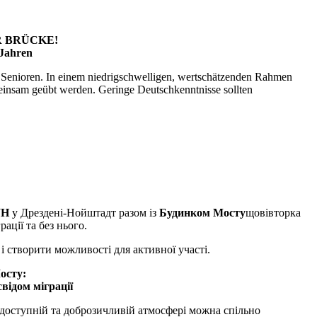
DER BRÜCKE!
 Jahren
d Senioren. In einem niedrigschwelligen, wertschätzenden Rahmen
insam geübt werden. Geringe Deutschkenntnisse sollten
WH
у Дрездені-Нойштадт разом із
Будинком Мосту
щовівторка
рації та без нього.
і створити можливості для активної участі.
осту:
свідом міграції
 доступній та доброзичливій атмосфері можна спільно