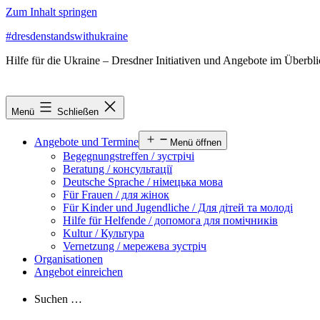
Zum Inhalt springen
#dresdenstandswithukraine
Hilfe für die Ukraine – Dresdner Initiativen und Angebote im Überbl
Menü
Schließen
Angebote und Termine
Menü öffnen
Begegnungstreffen / зустрічі
Beratung / консультації
Deutsche Sprache / німецька мова
Für Frauen / для жінок
Für Kinder und Jugendliche / Для дітей та молоді
Hilfe für Helfende / допомога для помічників
Kultur / Культура
Vernetzung / мережева зустріч
Organisationen
Angebot einreichen
Suchen …