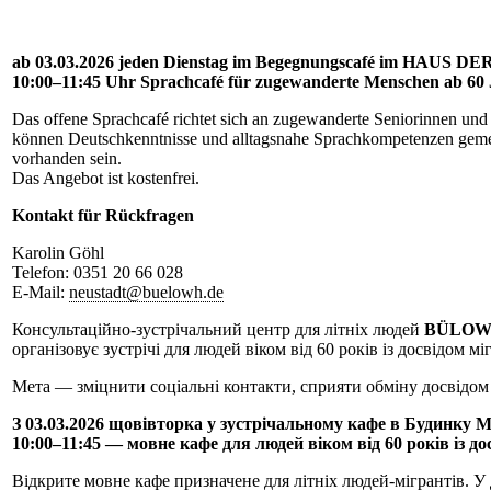
ab 03.03.2026 jeden Dienstag im Begegnungscafé im HAUS 
10:00–11:45 Uhr Sprachcafé für zugewanderte Menschen ab 60
Das offene Sprachcafé richtet sich an zugewanderte Seniorinnen un
können Deutschkenntnisse und alltagsnahe Sprachkompetenzen geme
vorhanden sein.
Das Angebot ist kostenfrei.
Kontakt für Rückfragen
Karolin Göhl
Telefon: 0351 20 66 028
E-Mail:
neustadt@buelowh.de
Консультаційно-зустрічальний центр для літніх людей
BÜLO
організовує зустрічі для людей віком від 60 років із досвідом міг
Мета — зміцнити соціальні контакти, сприяти обміну досвідом 
З 03.03.2026 щовівторка у зустрічальному кафе в Будинку М
10:00–11:45 — мовне кафе для людей віком від 60 років із до
Відкрите мовне кафе призначене для літніх людей-мігрантів. У