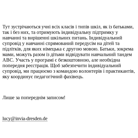
Тут зустрічаються учні всіх класів і типів шкіл, як із батьками,
так і без них, та отримують індивідуальну підтримку у
навчанні та вирішенні шкільних питань. Індивідуальний
супровід у навчанні спрямований передусім на дітей та
підлітків, для яких німецька є другою мовою. Батьки, зокрема
мами, можуть разом із дітьми відвідувати навчальний тандем
ABC. Участь у програмі є безкоштовною, але необхідна
попередня реєстрація. Щоб забезпечити індивідуальний
супровід, ми працюємо з командою волонтерів і практикантів,
яку координує педагогічний фахівець.
Лише за попереднім записом!
lucy@invia-dresden.de