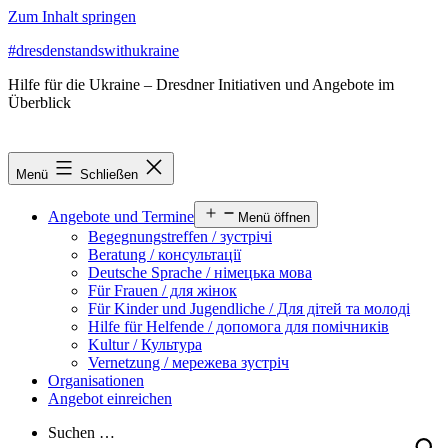
Zum Inhalt springen
#dresdenstandswithukraine
Hilfe für die Ukraine – Dresdner Initiativen und Angebote im
Überblick
Menü
Schließen
Angebote und Termine
Menü öffnen
Begegnungstreffen / зустрічі
Beratung / консультації
Deutsche Sprache / німецька мова
Für Frauen / для жінок
Für Kinder und Jugendliche / Для дітей та молоді
Hilfe für Helfende / допомога для помічників
Kultur / Культура
Vernetzung / мережева зустріч
Organisationen
Angebot einreichen
Suchen …